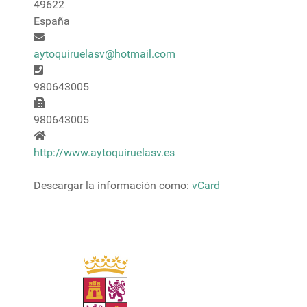
49622
España
Correo electrónico
aytoquiruelasv@hotmail.com
Teléfono
980643005
Fax
980643005
Website
http://www.aytoquiruelasv.es
Descargar la información como:
vCard